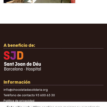
A beneficio de:
Información
info@chocolatadasolidaria.org
Teléfono de contacto
93 600 63 30
Política de privacidad
En las redes