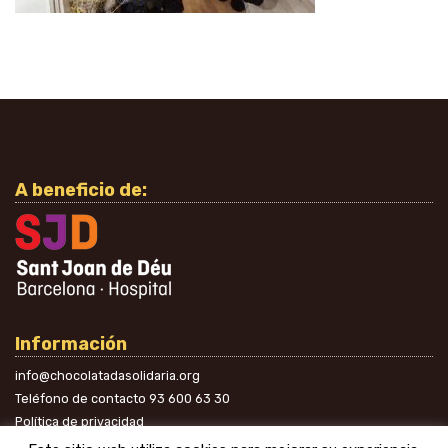
A beneficio de:
Información
info@chocolatadasolidaria.org
Teléfono de contacto
93 600 63 30
Política de privacidad
En las redes