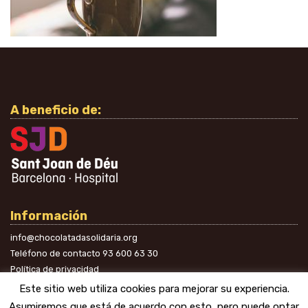
A beneficio de:
Información
info@chocolatadasolidaria.org
Teléfono de contacto
93 600 63 30
Política de privacidad
En las redes
Este sitio web utiliza cookies para mejorar su experiencia.
Asumiremos que está de acuerdo con esto, pero puede optar