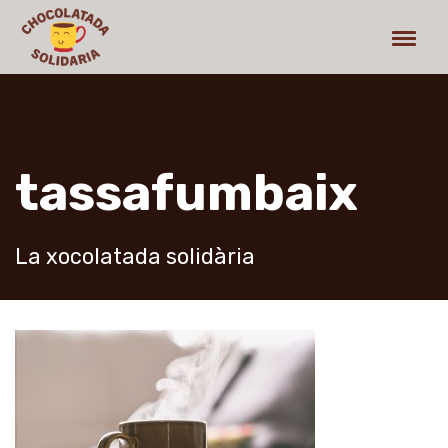
tassafumbaix
La xocolatada solidària