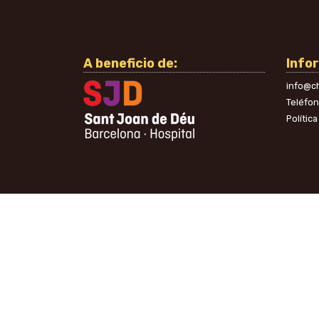
A beneficio de:
Info
info@ch
Teléfo
Polític