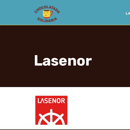
LA
Lasenor