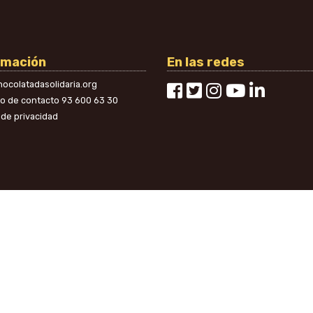
rmación
En las redes
ocolatadasolidaria.org
no de contacto
93 600 63 30
a de privacidad