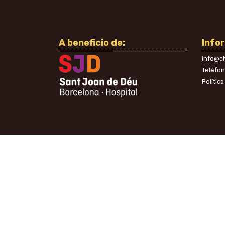
A beneficio de:
Info
info@ch
Teléfo
Polític