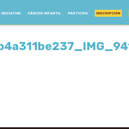
 INICIATIVA
CÁNCER INFANTIL
PARTICIPA
INSCRIPCIÓN
b4a311be237_IMG_94