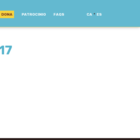
·
DONA
PATROCINIO
FAQS
CA
ES
17