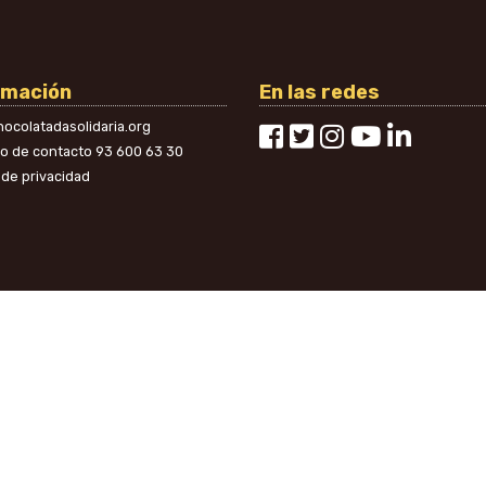
rmación
En las redes
ocolatadasolidaria.org
no de contacto
93 600 63 30
a de privacidad