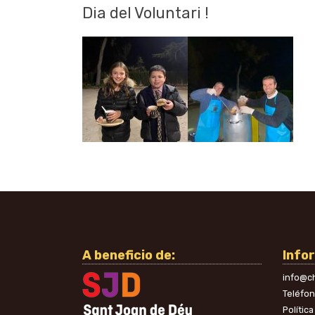
Dia del Voluntari !
A beneficio de:
Info
info@ch
Teléfo
Polític