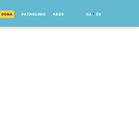
·
DONA
PATROCINIO
FAQS
CA
ES