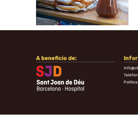
A beneficio de:
Info
info@ch
Teléfo
Polític