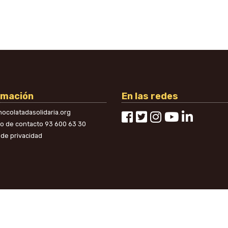
rmación
En las redes
ocolatadasolidaria.org
no de contacto
93 600 63 30
a de privacidad