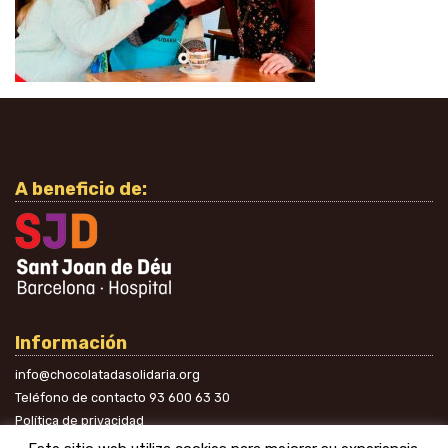
A beneficio de:
Información
info@chocolatadasolidaria.org
Teléfono de contacto
93 600 63 30
Política de privacidad
En las redes