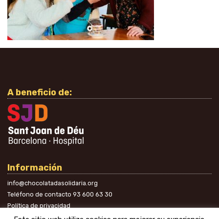
A beneficio de:
Información
info@chocolatadasolidaria.org
Teléfono de contacto
93 600 63 30
Política de privacidad
En las redes