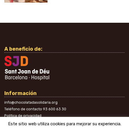
A beneficio de:
Información
info@chocolatadasolidaria.org
Teléfono de contacto
93 600 63 30
Política de privacidad
En las redes
Este sitio web utiliza cookies para mejorar su experiencia.