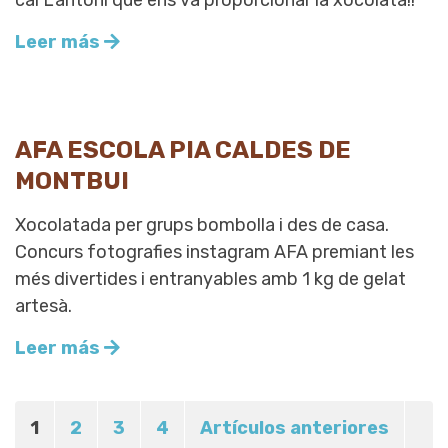
cal L’antoni que ens va proporcionar la xocolata!!
Leer más
AFA ESCOLA PIA CALDES DE
MONTBUI
Xocolatada per grups bombolla i des de casa.
Concurs fotografies instagram AFA premiant les
més divertides i entranyables amb 1 kg de gelat
artesà.
Leer más
1
2
3
4
Artículos anteriores