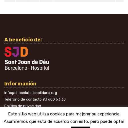
A beneficio de:
Información
info@chocolatadasolidaria.org
Teléfono de contacto
93 600 63 30
Política de privacidad
En las redes
Este sitio web utiliza cookies para mejorar su experiencia.
Asumiremos que está de acuerdo con esto, pero puede optar