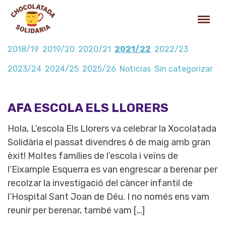
2018/19
2019/20
2020/21
2021/22
2022/23
2023/24
2024/25
2025/26
Noticias
Sin categorizar
AFA ESCOLA ELS LLORERS
Hola, L’escola Els Llorers va celebrar la Xocolatada
Solidària el passat divendres 6 de maig amb gran
èxit! Moltes famílies de l’escola i veïns de
l’Eixample Esquerra es van engrescar a berenar per
recolzar la investigació del càncer infantil de
l’Hospital Sant Joan de Déu. I no només ens vam
reunir per berenar, també vam […]